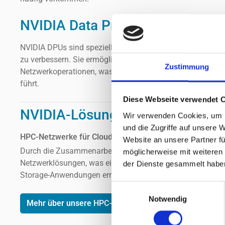
NVIDIA Data Processing Units (
NVIDIA DPUs sind speziell dafür entwickelt, Sicherheit, N
zu verbessern. Sie ermöglichen eine bessere Trennung u
Zustimmung
Netzwerkoperationen, was zu einer gesteigertern Effizienz
führt.
Diese Webseite verwendet 
NVIDIA-Lösungen im Einsatz be
Wir verwenden Cookies, um I
und die Zugriffe auf unsere 
HPC-Netzwerke für Cloud-Computing, Rechenzentren un
Website an unsere Partner fü
Durch die Zusammenarbeit mit NVIDIA erhöhen wir die Effi
möglicherweise mit weiteren
Netzwerklösungen, was eine optimale Performance in Clo
der Dienste gesammelt habe
Storage-Anwendungen ermöglicht.
Einwilligungsauswahl
Notwendig
Mehr über unsere HPC-Netzwerke erfahren