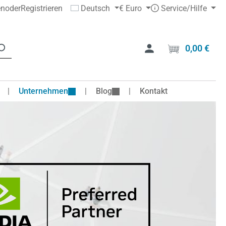
en
oder
Registrieren
Deutsch
€
Euro
Service/Hilfe
0,00 €
Ware
Unternehmen
Blog
Kontakt