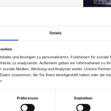
DPUs)
etworking und Speichervorgänge in Servern
nd Verwaltung von Rechen- und
Details
 und verbesserten Sicherheitsstandards
Cookies
i Memorysolution
nhalte und Anzeigen zu personalisieren, Funktionen für soziale
Website zu analysieren. Außerdem geben wir Informationen zu I
d Storage
r soziale Medien, Werbung und Analysen weiter. Unsere Partner
zienz und Skalierbarkeit unserer
 Daten zusammen, die Sie ihnen bereitgestellt haben oder die s
ud-Computing, Rechenzentren und bei
n.
Präferenzen
Statistiken