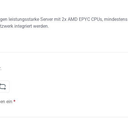
.
hen ein
*