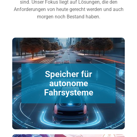
sind. Unser Fokus liegt auf Lösungen, die den
Anforderungen von heute gerecht werden und auch
morgen noch Bestand haben.
Produktvorschläge anfordern
Speicher für
autonome
sicheren und schnellen Betrieb.
Speicherlösungen gewährleisten einen
Fahrsysteme
Echtzeit zu verarbeiten. Leistungsfähige
Speicherkapazitäten, um Sensordaten in
Rechenleistung und große
Autonome Fahrzeuge benötigen enorme