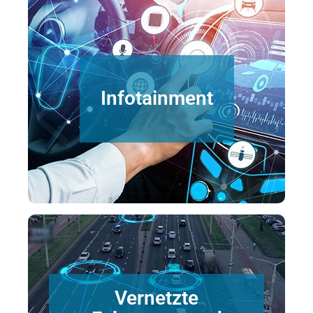
Produktvorschläge anfordern
Infotainment
eine nahtlose Benutzererfahrung zu bieten.
Datenmengen zuverlässig zu verarbeiten und
robuste Speicherlösungen, um große
Moderne Infotainmentsysteme erfordern
Produktvorschläge anfordern
Vernetzte