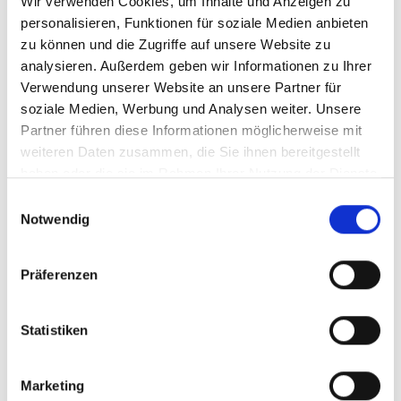
Wir verwenden Cookies, um Inhalte und Anzeigen zu
personalisieren, Funktionen für soziale Medien anbieten
zu können und die Zugriffe auf unsere Website zu
Memorysolution: Persönliche
analysieren. Außerdem geben wir Informationen zu Ihrer
Verwendung unserer Website an unsere Partner für
Beratung – Kompetenz aus
soziale Medien, Werbung und Analysen weiter. Unsere
über 25 Jahren Erfahrung
Partner führen diese Informationen möglicherweise mit
weiteren Daten zusammen, die Sie ihnen bereitgestellt
Seit mehr als 25 Jahren stehen wir unseren Kunden
haben oder die sie im Rahmen Ihrer Nutzung der Dienste
als verlässlicher Partner zur Seite. Unsere Beratung
gesammelt haben.
Einwilligungsauswahl
vereint technisches Fachwissen mit einem tiefen
Notwendig
Verständnis für Ihre individuellen Anforderungen.
Durch enge Zusammenarbeit mit renommierten
Partnern bieten wir maßgeschneiderte
Präferenzen
Speicherlösungen, die höchsten Ansprüchen gerecht
werden und Ihre Projekte erfolgreich vorantreiben.
Statistiken
Marketing