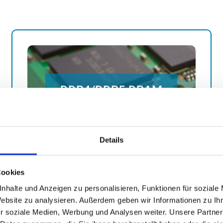
Produktvorschläge anfordern
DDR4/DDR5 DRAM
Navigation.
Anwendungen, wie z.B. Flugsteuerung und
Details
großer Datenmengen in Echtzeit-
mehr erfahren
schnelle und zuverlässige Verarbeitung
Produktvorschläge anfordern
Leistungsfähiger Arbeitsspeicher für die
Cookies
nhalte und Anzeigen zu personalisieren, Funktionen für soziale
Website zu analysieren. Außerdem geben wir Informationen zu I
r soziale Medien, Werbung und Analysen weiter. Unsere Partner