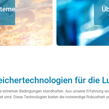
rn
P
steme
Üb
hrleisten.
und 
uszuwählen, um eine stabile
Beratungsleistung hilft Ihn
 Sie dabei, die beste
Datenmengen, die präzis
n Speicher, die große
Überwachungs- und Sensor
ichertechnologien für die L
die extremen Bedingungen standhalten. Aus unserer Erfahrung 
 sind. Diese Technologien bieten die notwendige Robustheit u