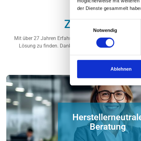
möglicherweise mit weiteren
der Dienste gesammelt habe
Zukunftssicher
Einwilligungsauswahl
Notwendig
Mit über 27 Jahren Erfahrung in der Speicherbranche und 
Lösung zu finden. Dank unserer breiten Linecard, die al
genau a
Ablehnen
Herstellerneutral
Beratung für Speicherlösung
Beratung