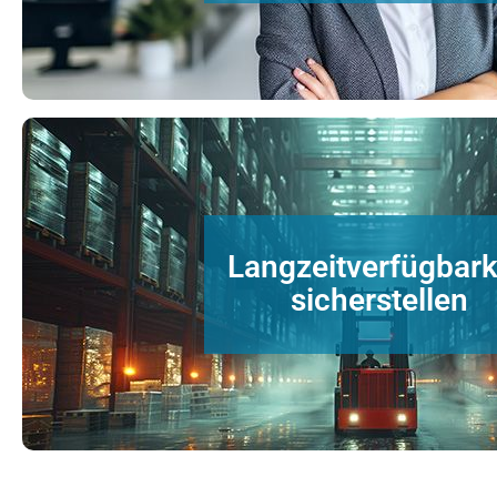
minimieren Kosten und vermeiden ReDesigns durch ge
die ideale Speicherlösung für Ihre spezifischen Anfor
Unsere umfassende Marktkenntnis und herstellerunabhäng
Langzeitverfügbark
sicherstellen
Beratung für Speicherlösung
gewählten Speicherlösungen und sichern so den Erfo
Durch Second- und Third-Sourcing garantieren wir die lang