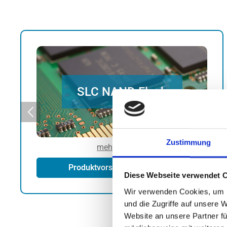
Produktvorschläge anfordern
SLC NAND Flash
Langlebigkeit garantiert.
NAND Flash, das hohe Zuverlässigkeit und
Zustimmung
Unterstützung bei der Auswahl von SLC
mehr erfahren
der Luft- und Raumfahrt bieten wir
Produktvorschläge anfordern
Für sicherheitskritische Anwendungen in
Diese Webseite verwendet 
Wir verwenden Cookies, um I
und die Zugriffe auf unsere 
Website an unsere Partner fü