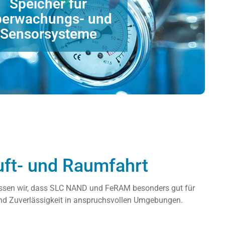
Speicher für
roduktvorschläge anfordern
erwachungs- und
Sensorsysteme
schnelle Verarbeitung zu finden.
en, die richtige Speicherlösung für hohe Datenintegrität
e und zuverlässig verarbeitet werden müssen. Unsere
systeme in der Luft- und Raumfahrt erzeugen riesige
uft- und Raumfahrt
wissen wir, dass SLC NAND und FeRAM besonders gut für
nd Zuverlässigkeit in anspruchsvollen Umgebungen.