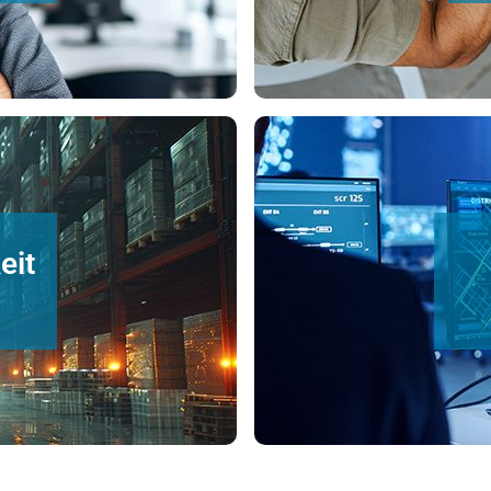
zielte Produktauswahl.
um den E
derungen auszuwählen. Wir
Herstellern. Wir bieten sc
ige Beratung helfen Ihnen,
Unser Design-In-Support l
eit
lg Ihrer Projekte ab.
Lieferengpässen zu schütz
fristige Verfügbarkeit Ihrer
Wir bieten kompatible Al