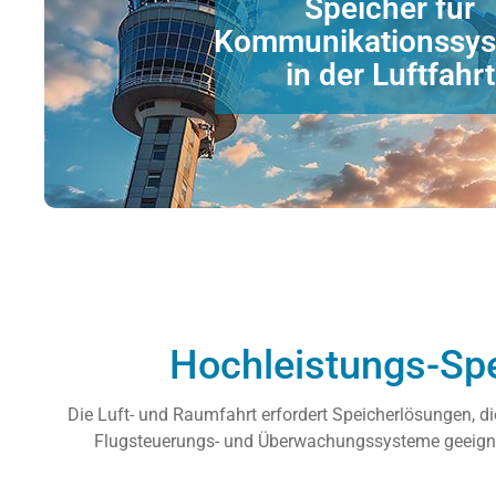
Speicher für
Produktvorschläge anforde
Kommunikationssy
in der Luftfahrt
und schnelle Kommunikation zu gewä
Speichertechnologie aus unserem Linecard-Portfolio a
Datenmengen sicher verarbeiten. Wir unterstützen
Kommunikationssysteme in der Luftfahrt erforder
Hochleistungs-Spe
Die Luft- und Raumfahrt erfordert Speicherlösungen, 
Flugsteuerungs- und Überwachungssysteme geeignet