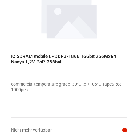
IC SDRAM mobile LPDDR3-1866 16Gbit 256Mx64
Nanya 1,2V PoP-256ball
commercial temperature grade -30°C to +105°C Tape&Reel
1000pcs
Preis auf Anfrage
Nicht mehr verfügbar