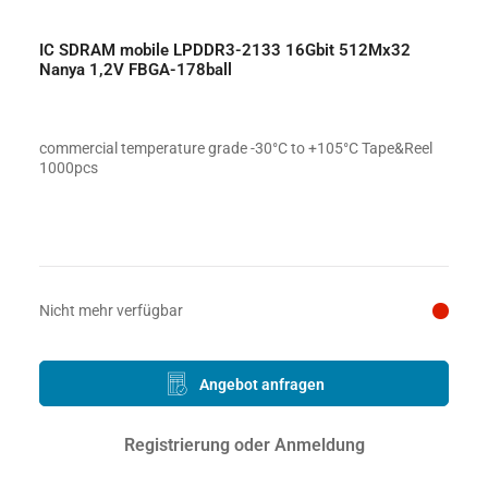
IC SDRAM mobile LPDDR3-2133 16Gbit 512Mx32
Nanya 1,2V FBGA-178ball
commercial temperature grade -30°C to +105°C Tape&Reel
1000pcs
Preis auf Anfrage
Nicht mehr verfügbar
Angebot anfragen
Registrierung oder Anmeldung