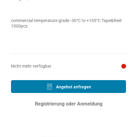
commercial temperature grade -30°C to +105°C Tape&Reel
1000pcs
Preis auf Anfrage
Nicht mehr verfügbar
Angebot anfragen
Registrierung oder Anmeldung