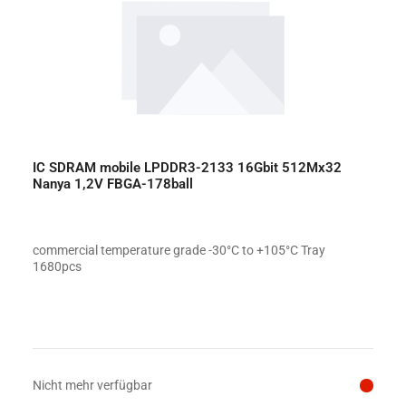
IC SDRAM mobile LPDDR3-2133 16Gbit 512Mx32
Nanya 1,2V FBGA-178ball
commercial temperature grade -30°C to +105°C Tray
1680pcs
Preis auf Anfrage
Nicht mehr verfügbar