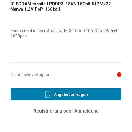
IC SDRAM mobile LPDDR3-1866 16Gbit 512Mx32
Nanya 1,2V PoP-168ball
commercial temperature grade -30°C to +105°C Tape&Reel
1000pcs
Preis auf Anfrage
Nicht mehr verfügbar
Angebot anfragen
Registrierung oder Anmeldung