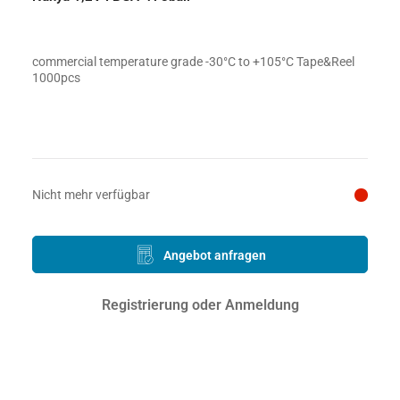
commercial temperature grade -30°C to +105°C Tape&Reel
1000pcs
Preis auf Anfrage
Nicht mehr verfügbar
Angebot anfragen
Registrierung oder Anmeldung