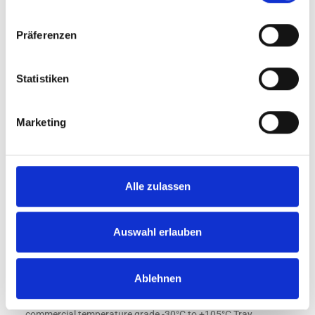
Angebot anfragen
Präferenzen
Registrierung oder Anmeldung
Statistiken
Marketing
Alle zulassen
Auswahl erlauben
IC SDRAM mobile LPDDR3-1866 8Gbit 128Mx16
Nanya 1,2V PoP-256ball
Ablehnen
commercial temperature grade -30°C to +105°C Tray