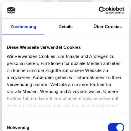
Zustimmung
Details
Über Cookies
IC SDRAM mobile LPDDR3-2133 8Gbit 256Mx32
Diese Webseite verwendet Cookies
Nanya 1,2V FBGA-178ball
Wir verwenden Cookies, um Inhalte und Anzeigen zu
personalisieren, Funktionen für soziale Medien anbieten
zu können und die Zugriffe auf unsere Website zu
commercial temperature grade -30°C to +105°C Tape&Reel
1000pcs
analysieren. Außerdem geben wir Informationen zu Ihrer
Verwendung unserer Website an unsere Partner für
soziale Medien, Werbung und Analysen weiter. Unsere
Partner führen diese Informationen möglicherweise mit
weiteren Daten zusammen, die Sie ihnen bereitgestellt
haben oder die sie im Rahmen Ihrer Nutzung der Dienste
Preis auf Anfrage
Nicht mehr verfügbar
gesammelt haben.
Einwilligungsauswahl
Notwendig