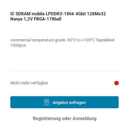
IC SDRAM mobile LPDDR3-1866 4Gbit 128Mx32
Nanya 1,2V FBGA-178ball
commercial temperature grade -30°C to +105°C Tape&Reel
1000pcs
Preis auf Anfrage
Nicht mehr verfügbar
Angebot anfragen
Registrierung oder Anmeldung