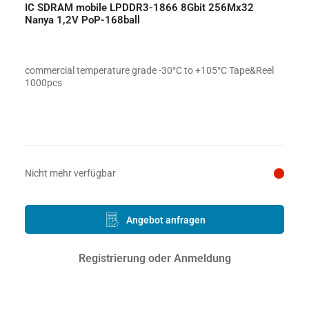
IC SDRAM mobile LPDDR3-1866 8Gbit 256Mx32
Nanya 1,2V PoP-168ball
commercial temperature grade -30°C to +105°C Tape&Reel
1000pcs
Preis auf Anfrage
Nicht mehr verfügbar
Angebot anfragen
Registrierung oder Anmeldung