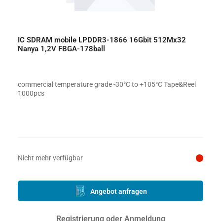
IC SDRAM mobile LPDDR3-1866 16Gbit 512Mx32
Nanya 1,2V FBGA-178ball
commercial temperature grade -30°C to +105°C Tape&Reel
1000pcs
Preis auf Anfrage
Nicht mehr verfügbar
Angebot anfragen
Registrierung oder Anmeldung