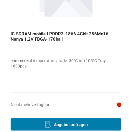
IC SDRAM mobile LPDDR3-1866 4Gbit 256Mx16
Nanya 1,2V FBGA-178ball
commercial temperature grade -30°C to +105°C Tray
1680pcs
Preis auf Anfrage
Nicht mehr verfügbar
Angebot anfragen