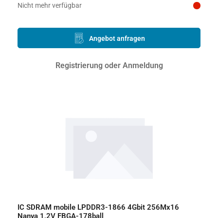
Preis auf Anfrage
Nicht mehr verfügbar
Angebot anfragen
Registrierung oder Anmeldung
IC SDRAM mobile LPDDR3-1866 4Gbit 256Mx16
Nanya 1,2V FBGA-178ball