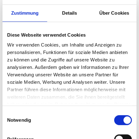
IC NAND Flash 4Gbit SLC
SkyHigh 3V TSOP-48pin
Zustimmung
Details
Über Cookies
I-TEMP
Diese Webseite verwendet Cookies
Produktnummer:
AS34ML04G300TFI100
Wir verwenden Cookies, um Inhalte und Anzeigen zu
personalisieren, Funktionen für soziale Medien anbieten
Hersteller-Nr.:
S34ML04G300TFI100
zu können und die Zugriffe auf unsere Website zu
Hersteller:
SKYHIGH
analysieren. Außerdem geben wir Informationen zu Ihrer
Verwendung unserer Website an unsere Partner für
Verfügbarkeit:
Nicht lagernd
soziale Medien, Werbung und Analysen weiter. Unsere
Lieferzeit:
Nicht mehr verfügbar
Partner führen diese Informationen möglicherweise mit
weiteren Daten zusammen, die Sie ihnen bereitgestellt
Preis auf Anfrage
haben oder die sie im Rahmen Ihrer Nutzung der Dienste
gesammelt haben.
Einwilligungsauswahl
Notwendig
Beschreibung
NAND Flash 4Gb SLC 3V, TSOP-48pin, 16nm, 4KB Page