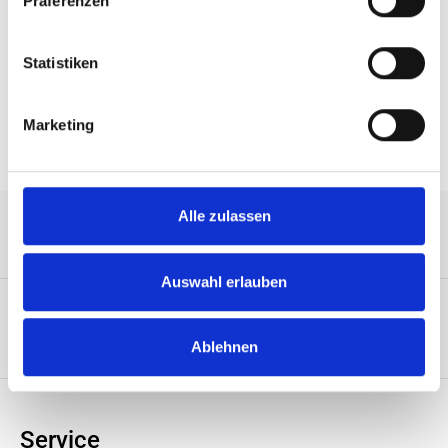
Präferenzen
Size industrial temperature grade -40°C to +85°C Tray
960pcs
Statistiken
Eigenschaften
Marketing
Alle zulassen
Service-Hotline
Auswahl erlauben
Unternehmen
Ablehnen
Service