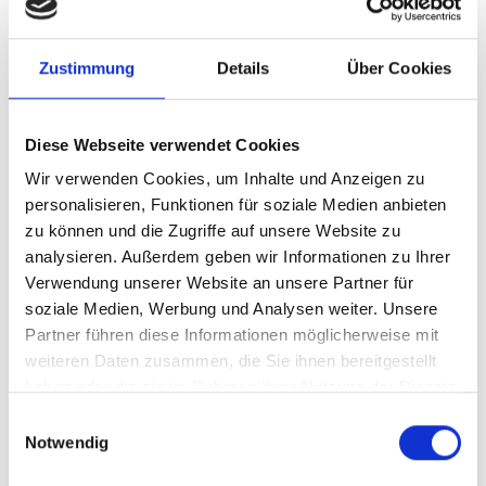
SEAGATE
8TB 3.5 Zoll HDD SATA3
Zustimmung
Details
Über Cookies
Seagate Exos 7E8
Diese Webseite verwendet Cookies
ST8000NM008A
Wir verwenden Cookies, um Inhalte und Anzeigen zu
personalisieren, Funktionen für soziale Medien anbieten
Produktnummer:
AHD35IS8TBSEH
zu können und die Zugriffe auf unsere Website zu
analysieren. Außerdem geben wir Informationen zu Ihrer
Hersteller-Nr.:
ST8000NM008A
Verwendung unserer Website an unsere Partner für
Hersteller:
SEAGATE
soziale Medien, Werbung und Analysen weiter. Unsere
Partner führen diese Informationen möglicherweise mit
Verfügbarkeit:
Nicht lagernd
weiteren Daten zusammen, die Sie ihnen bereitgestellt
Lieferzeit:
Nicht mehr verfügbar
haben oder die sie im Rahmen Ihrer Nutzung der Dienste
gesammelt haben.
Preis auf Anfrage
Einwilligungsauswahl
Notwendig