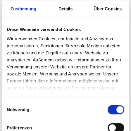
NVIDIA Support and
Zustimmung
Details
Über Cookies
Warranty, Silver, 2 Year,
for SX1012 Series Switch
Diese Webseite verwendet Cookies
Wir verwenden Cookies, um Inhalte und Anzeigen zu
Produktnummer:
ANV-780S12N0ZP2CMI24
personalisieren, Funktionen für soziale Medien anbieten
Hersteller-Nr.:
780-S12N0Z+P2CMI24
zu können und die Zugriffe auf unsere Website zu
analysieren. Außerdem geben wir Informationen zu Ihrer
Hersteller:
NVIDIA
Verwendung unserer Website an unsere Partner für
Verfügbarkeit:
Nicht lagernd
soziale Medien, Werbung und Analysen weiter. Unsere
Partner führen diese Informationen möglicherweise mit
Lieferzeit:
Nicht mehr verfügbar
weiteren Daten zusammen, die Sie ihnen bereitgestellt
Preis auf Anfrage
haben oder die sie im Rahmen Ihrer Nutzung der Dienste
gesammelt haben.
Einwilligungsauswahl
Notwendig
Beschreibung
Präferenzen
Silver, 2 Year, for SX1012 Series Switch Mellanox # SUP-