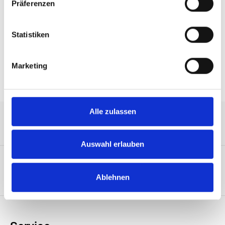
Präferenzen
M75126413908NSLH, 204PIN 8C/DS 2R 1,35V 1,18" Pb-
free PC3-10600 Hynix IC
Statistiken
Eigenschaften
Marketing
Alle zulassen
Service-Hotline
Auswahl erlauben
Unternehmen
Ablehnen