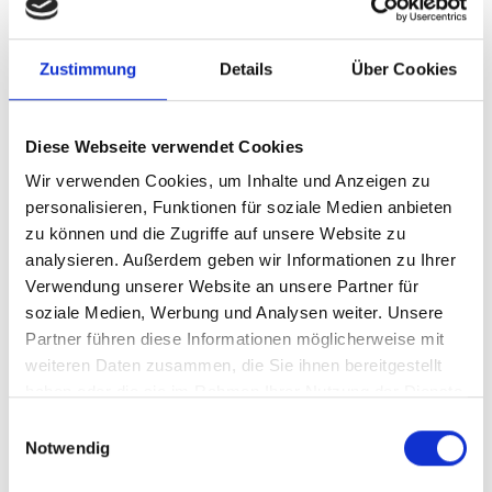
Mellanox
NVidia/Mellanox
Zustimmung
Details
Über Cookies
MCX414A-BCAT
Diese Webseite verwendet Cookies
ConnectX-4 EN NIC
Wir verwenden Cookies, um Inhalte und Anzeigen zu
personalisieren, Funktionen für soziale Medien anbieten
Produktnummer:
AMELL-MCX414A-BCAT
zu können und die Zugriffe auf unsere Website zu
analysieren. Außerdem geben wir Informationen zu Ihrer
Hersteller-Nr.:
MCX414A-BCAT
Verwendung unserer Website an unsere Partner für
Hersteller:
Mellanox
soziale Medien, Werbung und Analysen weiter. Unsere
Partner führen diese Informationen möglicherweise mit
Verfügbarkeit:
Nicht lagernd
weiteren Daten zusammen, die Sie ihnen bereitgestellt
Lieferzeit:
Nicht mehr verfügbar
haben oder die sie im Rahmen Ihrer Nutzung der Dienste
gesammelt haben.
Preis auf Anfrage
Einwilligungsauswahl
Notwendig