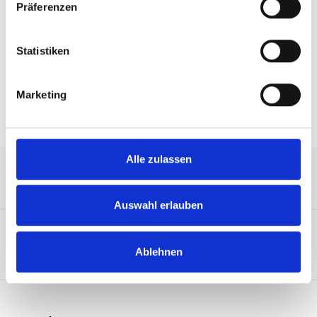
Präferenzen
Beschreibung
IB EDR, up to 100Gb/s, QSFP, LSZH, 3m, AWG26
Statistiken
Eigenschaften
Marketing
Alle zulassen
Service-Hotline
Auswahl erlauben
Ablehnen
Unternehmen