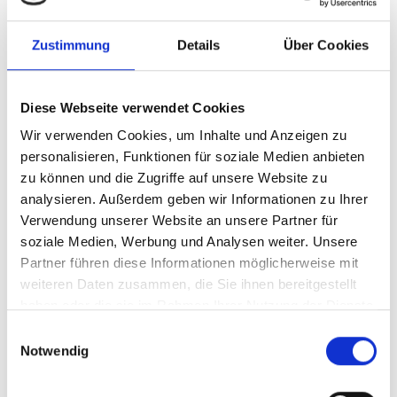
Mellanox
Zustimmung
Details
Über Cookies
NVidia/Mellanox
MCP1600-E003E26
Diese Webseite verwendet Cookies
passive copper cable
Wir verwenden Cookies, um Inhalte und Anzeigen zu
personalisieren, Funktionen für soziale Medien anbieten
zu können und die Zugriffe auf unsere Website zu
Produktnummer:
AMELL-MCP1600-E003E26
analysieren. Außerdem geben wir Informationen zu Ihrer
Hersteller-Nr.:
MCP1600-E003E26
Verwendung unserer Website an unsere Partner für
soziale Medien, Werbung und Analysen weiter. Unsere
Hersteller:
Mellanox
Partner führen diese Informationen möglicherweise mit
Verfügbarkeit:
Nicht lagernd
weiteren Daten zusammen, die Sie ihnen bereitgestellt
Lieferzeit:
Nicht mehr verfügbar
haben oder die sie im Rahmen Ihrer Nutzung der Dienste
gesammelt haben.
Einwilligungsauswahl
Preis auf Anfrage
Notwendig