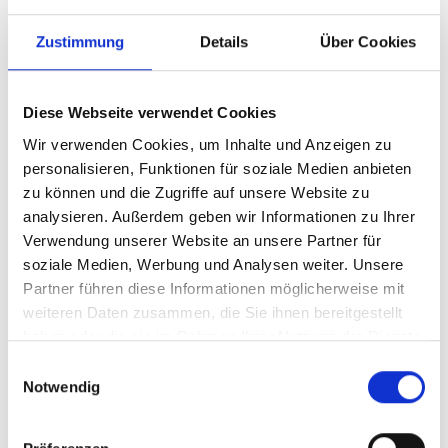
Tyan 1U Server/Storage
Barebone Tyan Thunder
Zustimmung
Details
Über Cookies
SX GT62FB5630
Diese Webseite verwendet Cookies
Produktnummer:
ATYA-B5630G62FV6E4HR
Wir verwenden Cookies, um Inhalte und Anzeigen zu
personalisieren, Funktionen für soziale Medien anbieten
Hersteller-Nr.:
B5630G62FV6E4HR
zu können und die Zugriffe auf unsere Website zu
Hersteller:
TYAN
analysieren. Außerdem geben wir Informationen zu Ihrer
Verwendung unserer Website an unsere Partner für
Verfügbarkeit:
Nicht lagernd
soziale Medien, Werbung und Analysen weiter. Unsere
Lieferzeit:
Nicht mehr verfügbar
Partner führen diese Informationen möglicherweise mit
weiteren Daten zusammen, die Sie ihnen bereitgestellt
Preis auf Anfrage
haben oder die sie im Rahmen Ihrer Nutzung der Dienste
gesammelt haben.
Einwilligungsauswahl
Notwendig
Beschreibung
Single LGA3647 socket supports (1) Intel Xeon Scalable