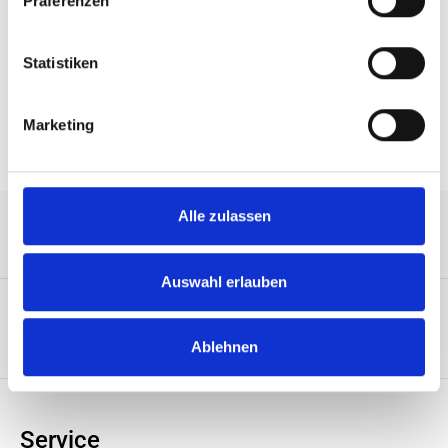
Präferenzen
Processor Family (12) DIMM slots DDR4 RDIMM/RDIMM
3DS/LRDIMM/LRDIMM 3…
Mehr
Statistiken
Eigenschaften
Marketing
Alle zulassen
Service-Hotline
Auswahl erlauben
Unternehmen
Ablehnen
Service