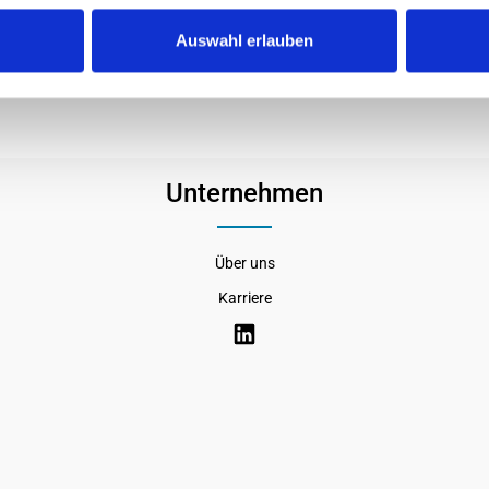
an for PCI card cooling Dimensions: Height 1.7" (43mm) Width 
Auswahl erlauben
Unternehmen
Über uns
Karriere