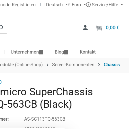
en
oder
Registrieren
Deutsch
€
Euro
Service/Hilfe
0,00 €
Ware
Unternehmen
Blog
Kontakt
odukte (Online-Shop)
Server-Komponenten
Chassis
O
micro SuperChassis
-563CB (Black)
mer:
AS-SC113TQ-563CB