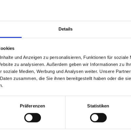
EAN:
Hersteller-Nr
Hersteller:
Details
Verfügbarkei
Lieferzeit:
Cookies
Preis
nhalte und Anzeigen zu personalisieren, Funktionen für soziale
Website zu analysieren. Außerdem geben wir Informationen zu I
r soziale Medien, Werbung und Analysen weiter. Unsere Partner
 Daten zusammen, die Sie ihnen bereitgestellt haben oder die s
n.
Eigenschaften
Präferenzen
Statistiken
permicro SuperChassis 113
13" E-ATX and 13.68" x 13" 8 x 2.5" hot-swap SAS/SATA drive b
/SATA HDD/SSD 1U 560W/600W Multi-output power supply Gold lev