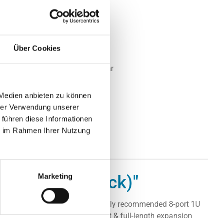
672042068968
.:
CSE-113TQ-563CB
SUPERMICRO
Über Cookies
t:
Nicht lagernd
Nicht mehr verfügbar
 auf Anfrage
 Medien anbieten zu können
hrer Verwendung unserer
 führen diese Informationen
ie im Rahmen Ihrer Nutzung
Marketing
TQ-563CB (Black)"
ay SAS or enterprise SATA HDD only recommended 8-port 1U
el, 24Pin output 1 full-height & full-length expansion