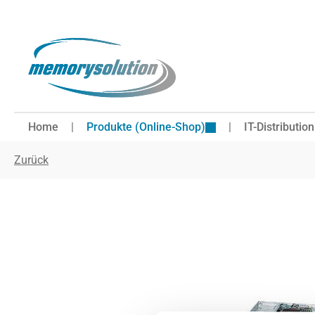
 Hauptinhalt springen
Zur Suche springen
Zur Hauptnavigation springen
Home
Produkte (Online-Shop)
IT-Distribution
Zurück
Bildergalerie überspringen