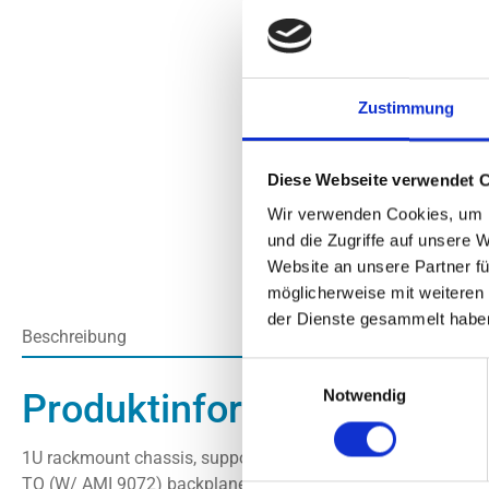
Zustimmung
Diese Webseite verwendet 
Wir verwenden Cookies, um I
und die Zugriffe auf unsere 
Website an unsere Partner fü
möglicherweise mit weiteren
der Dienste gesammelt habe
Beschreibung
Einwilligungsauswahl
Notwendig
Produktinformationen "Su
1U rackmount chassis, support for motherboard size: 12" x 
TQ (W/ AMI 9072) backplane, support up to 8x 2.5-inch SAS