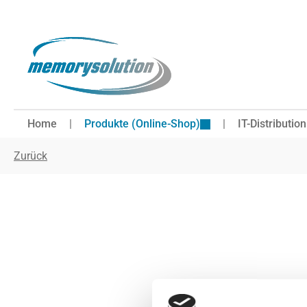
 Hauptinhalt springen
Zur Suche springen
Zur Hauptnavigation springen
Home
Produkte (Online-Shop)
IT-Distribution
Zurück
Bildergalerie überspringen