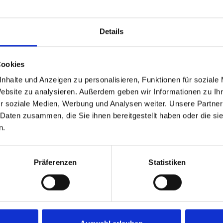
EAN:
Hersteller-Nr
Details
Hersteller:
Verfügbarkei
Cookies
Lieferzeit:
nhalte und Anzeigen zu personalisieren, Funktionen für soziale
Preis
Website zu analysieren. Außerdem geben wir Informationen zu I
r soziale Medien, Werbung und Analysen weiter. Unsere Partner
 Daten zusammen, die Sie ihnen bereitgestellt haben oder die s
n.
Präferenzen
Statistiken
permicro Riser Card RSC-R
ft Slot UIO, Output Type: 1 UIO,1 PCI-E x16, Motherboard Slot Ty