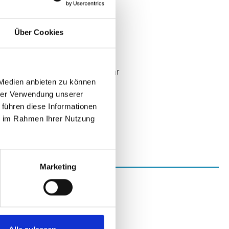
672042046393
.:
RSC-R1UU-UE16
Über Cookies
SUPERMICRO
t:
Nicht lagernd
Nicht mehr verfügbar
 Medien anbieten zu können
 auf Anfrage
hrer Verwendung unserer
 führen diese Informationen
ie im Rahmen Ihrer Nutzung
Marketing
1UU-UE16"
pe: UIO Slot (X8DTU/-F)