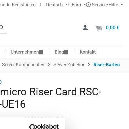
en
oder
Registrieren
Deutsch
€
Euro
Service/Hilfe
0,00 €
Ware
Unternehmen
Blog
Kontakt
Server-Komponenten
Server-Zubehör
Riser-Karten
O
micro Riser Card RSC-
-UE16
mer:
AS-RSC-R1UU-UE16