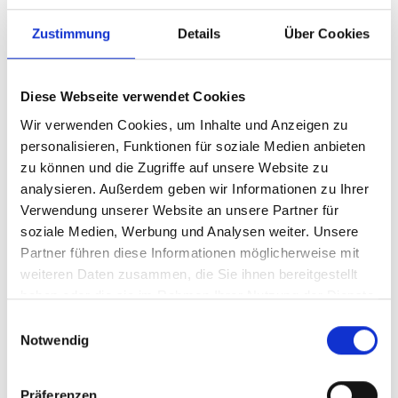
Supermicro Motherboard
X13SRA-TF (retail pack)
Zustimmung
Details
Über Cookies
Produktnummer:
AS-X13SRA-TF-O
Diese Webseite verwendet Cookies
EAN:
672042517275
Wir verwenden Cookies, um Inhalte und Anzeigen zu
personalisieren, Funktionen für soziale Medien anbieten
Hersteller-Nr.:
MBD-X13SRA-TF-O
zu können und die Zugriffe auf unsere Website zu
Hersteller:
SUPERMICRO
analysieren. Außerdem geben wir Informationen zu Ihrer
Verwendung unserer Website an unsere Partner für
Verfügbarkeit:
Nicht lagernd
soziale Medien, Werbung und Analysen weiter. Unsere
Lieferzeit:
Nicht mehr verfügbar
Partner führen diese Informationen möglicherweise mit
weiteren Daten zusammen, die Sie ihnen bereitgestellt
Preis auf Anfrage
haben oder die sie im Rahmen Ihrer Nutzung der Dienste
gesammelt haben.
Einwilligungsauswahl
Notwendig
Beschreibung
Intel Xeon W-3400 series and Xeon W-2400 series
Präferenzen