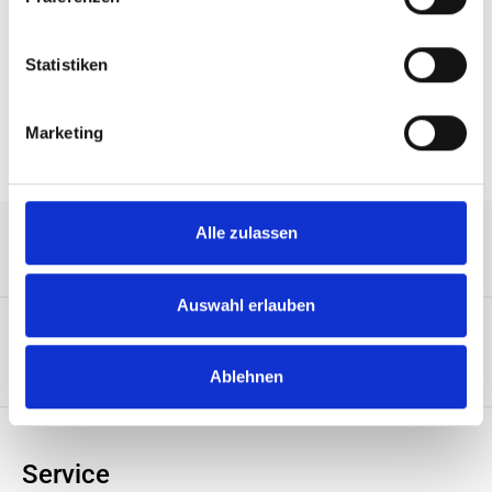
processors, TDP up to 350W Intel W790 Up to 2TB
RDIMM 3DS, 512GB ECC RDIMM…
Mehr
Statistiken
Eigenschaften
Marketing
Alle zulassen
Service-Hotline
Auswahl erlauben
Unternehmen
Ablehnen
Service