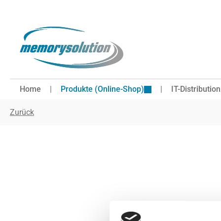
 Hauptinhalt springen
Zur Suche springen
Zur Hauptnavigation springen
Home
Produkte (Online-Shop)
IT-Distribution
Zurück
Bildergalerie überspringen