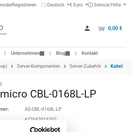
en
oder
Registrieren
Deutsch
€
Euro
Service/Hilfe
0,00 €
Ware
Unternehmen
Blog
Kontakt
hop)
Server-Komponenten
Server-Zubehör
Kabel
O
micro CBL-0168L-LP
mer:
AS-CBL-0168L-LP
672042015702
.:
CBL-0168L-LP