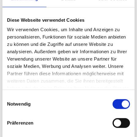
Supermicro CBL-0118L-
02 Cable iPASS to SATA
Diese Webseite verwendet Cookies
Produktnummer:
AS-CBL-0118L-02
Wir verwenden Cookies, um Inhalte und Anzeigen zu
personalisieren, Funktionen für soziale Medien anbieten
EAN:
672042051595
zu können und die Zugriffe auf unsere Website zu
Hersteller-Nr.:
CBL-0118L-02
analysieren. Außerdem geben wir Informationen zu Ihrer
Verwendung unserer Website an unsere Partner für
Hersteller:
SUPERMICRO
soziale Medien, Werbung und Analysen weiter. Unsere
Verfügbarkeit:
Nicht lagernd
Partner führen diese Informationen möglicherweise mit
weiteren Daten zusammen, die Sie ihnen bereitgestellt
Lieferzeit:
Nicht mehr verfügbar
haben oder die sie im Rahmen Ihrer Nutzung der Dienste
Preis auf Anfrage
gesammelt haben.
Einwilligungsauswahl
Notwendig
Beschreibung
Präferenzen
IPASS TO 4 SATA 23CM PBF