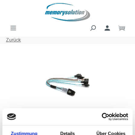
Zum Hauptinhalt springen
Ware
Zurück
Bildergalerie überspringen
SUPERMICRO
Zustimmung
Details
Über Cookies