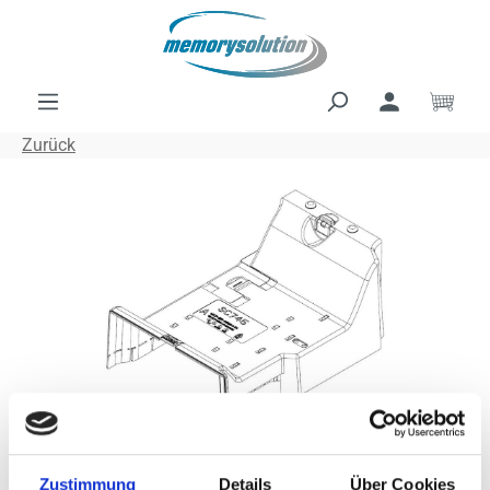
Zum Hauptinhalt springen
Ware
Zurück
Bildergalerie überspringen
SUPERMICRO
Zustimmung
Details
Über Cookies