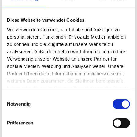
Supermicro Air Shroud
MCP-310-48001-0N
Diese Webseite verwendet Cookies
Produktnummer:
AS-MCP-310-48001-0N
Wir verwenden Cookies, um Inhalte und Anzeigen zu
personalisieren, Funktionen für soziale Medien anbieten
EAN:
672042039197
zu können und die Zugriffe auf unsere Website zu
Hersteller-Nr.:
MCP-310-48001-0N
analysieren. Außerdem geben wir Informationen zu Ihrer
Verwendung unserer Website an unsere Partner für
Hersteller:
SUPERMICRO
soziale Medien, Werbung und Analysen weiter. Unsere
Verfügbarkeit:
Nicht lagernd
Partner führen diese Informationen möglicherweise mit
weiteren Daten zusammen, die Sie ihnen bereitgestellt
Lieferzeit:
Nicht mehr verfügbar
haben oder die sie im Rahmen Ihrer Nutzung der Dienste
Preis auf Anfrage
gesammelt haben.
Einwilligungsauswahl
Notwendig
Beschreibung
Präferenzen
SC745 Intel DP X8.X7 PC Air Shroud