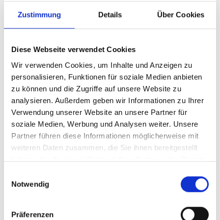
400GB Seagate SSD
Zustimmung
Details
Über Cookies
Nytro 3731, SAS 12G,
bulk
Diese Webseite verwendet Cookies
Wir verwenden Cookies, um Inhalte und Anzeigen zu
Produktnummer:
ASSA12E0400GN3731
personalisieren, Funktionen für soziale Medien anbieten
Hersteller-Nr.:
XS400ME70004
zu können und die Zugriffe auf unsere Website zu
analysieren. Außerdem geben wir Informationen zu Ihrer
Hersteller:
SEAGATE
Verwendung unserer Website an unsere Partner für
Verfügbarkeit:
Nicht lagernd
soziale Medien, Werbung und Analysen weiter. Unsere
Partner führen diese Informationen möglicherweise mit
Lieferzeit:
Nicht mehr verfügbar
weiteren Daten zusammen, die Sie ihnen bereitgestellt
Preis auf Anfrage
haben oder die sie im Rahmen Ihrer Nutzung der Dienste
gesammelt haben.
Einwilligungsauswahl
Notwendig
Beschreibung
Präferenzen
XS400ME70004, SAS3 12Gbps, power-loss protection,