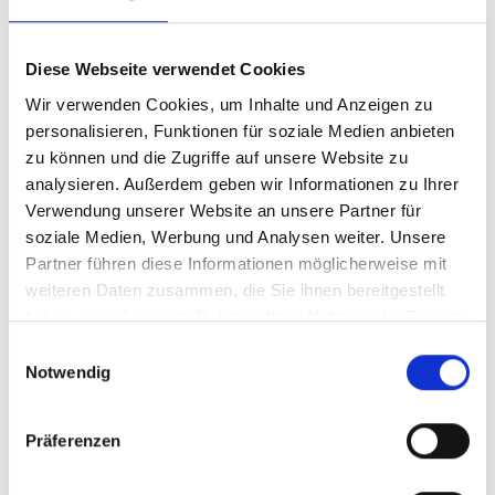
Protec IT-Solutions
4 Jahre Systemgarantie
Diese Webseite verwendet Cookies
Wir verwenden Cookies, um Inhalte und Anzeigen zu
SLA 5/9/NBD - 48
personalisieren, Funktionen für soziale Medien anbieten
zu können und die Zugriffe auf unsere Website zu
Produktnummer:
AEXT-SLA-5/9/NBD/48
analysieren. Außerdem geben wir Informationen zu Ihrer
Verwendung unserer Website an unsere Partner für
Hersteller:
Protec IT-Solutions
soziale Medien, Werbung und Analysen weiter. Unsere
Verfügbarkeit:
Nicht lagernd
Partner führen diese Informationen möglicherweise mit
weiteren Daten zusammen, die Sie ihnen bereitgestellt
Lieferzeit:
Nicht mehr verfügbar
haben oder die sie im Rahmen Ihrer Nutzung der Dienste
Preis auf Anfrage
gesammelt haben.
Einwilligungsauswahl
Notwendig
Beschreibung
Präferenzen
Min: Max: Slot: Bemerkung: