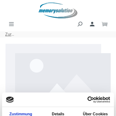
Zum Hauptinhalt springen
Ware
Zurück
Bildergalerie überspringen
Zustimmung
Details
Über Cookies