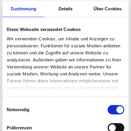
NVIDIA Support and
Zustimmung
Details
Über Cookies
Warranty, Silver, 2 Year,
for SN2000 Series Switch
Diese Webseite verwendet Cookies
Wir verwenden Cookies, um Inhalte und Anzeigen zu
Produktnummer:
ANV-780S20N0ZP2CMI24
personalisieren, Funktionen für soziale Medien anbieten
Hersteller-Nr.:
780-S20N0Z+P2CMI24
zu können und die Zugriffe auf unsere Website zu
analysieren. Außerdem geben wir Informationen zu Ihrer
Hersteller:
NVIDIA
Verwendung unserer Website an unsere Partner für
Verfügbarkeit:
Nicht lagernd
soziale Medien, Werbung und Analysen weiter. Unsere
Partner führen diese Informationen möglicherweise mit
Lieferzeit:
Nicht mehr verfügbar
weiteren Daten zusammen, die Sie ihnen bereitgestellt
Preis auf Anfrage
haben oder die sie im Rahmen Ihrer Nutzung der Dienste
gesammelt haben.
Einwilligungsauswahl
Notwendig
Beschreibung
Präferenzen
Silver, 2 Year, for SN2000 Series Switch Mellanox # SUP-