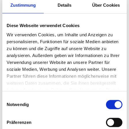
NVIDIA Cumulus Linux
Zustimmung
Details
Über Cookies
software license for
Edgecore AS4610 1G
Diese Webseite verwendet Cookies
Wir verwenden Cookies, um Inhalte und Anzeigen zu
Produktnummer:
ANV-798LCLU1ZP2CMI00
personalisieren, Funktionen für soziale Medien anbieten
zu können und die Zugriffe auf unsere Website zu
Hersteller-Nr.:
798-LCLU1Z+P2CMI00
analysieren. Außerdem geben wir Informationen zu Ihrer
Hersteller:
NVIDIA
Verwendung unserer Website an unsere Partner für
soziale Medien, Werbung und Analysen weiter. Unsere
Verfügbarkeit:
Nicht lagernd
Partner führen diese Informationen möglicherweise mit
Lieferzeit:
Nicht mehr verfügbar
weiteren Daten zusammen, die Sie ihnen bereitgestellt
haben oder die sie im Rahmen Ihrer Nutzung der Dienste
Preis auf Anfrage
gesammelt haben.
Einwilligungsauswahl
Notwendig
Beschreibung
Präferenzen
Mellanox # UPGR-CUM-1G