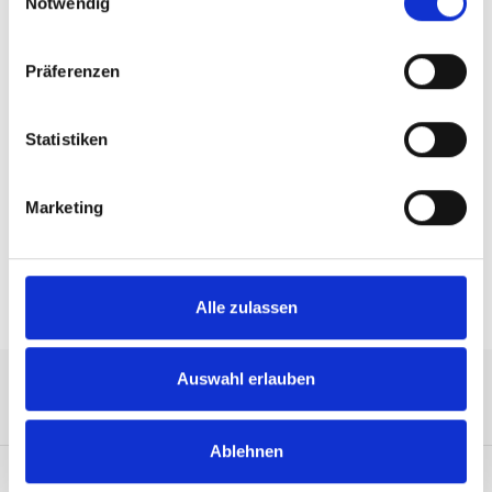
Notwendig
Preis auf Anfrage
Präferenzen
Beschreibung
Statistiken
40 QSFP56 ports, 2 Power Supplies (AC), unmanaged,
standard depth, P2C airflow, Rail Kit, RoHS6
Marketing
Eigenschaften
Alle zulassen
Auswahl erlauben
Service-Hotline
Ablehnen