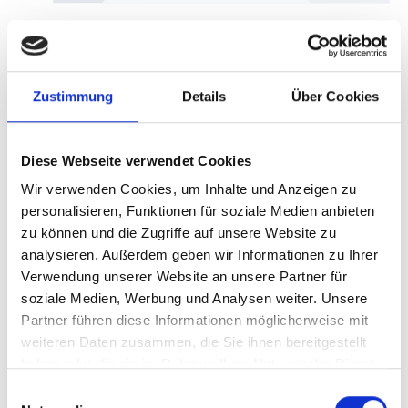
Mellanox
NVidia/Mellanox
MQM8790-HS2F
Zustimmung
Details
Über Cookies
Quantum Infiniband
Diese Webseite verwendet Cookies
Switch HDR InfiniBand
Wir verwenden Cookies, um Inhalte und Anzeigen zu
1U
personalisieren, Funktionen für soziale Medien anbieten
zu können und die Zugriffe auf unsere Website zu
analysieren. Außerdem geben wir Informationen zu Ihrer
Produktnummer:
AMELL-MQM8790-HS2F
Verwendung unserer Website an unsere Partner für
Hersteller-Nr.:
MQM8790-HS2F
soziale Medien, Werbung und Analysen weiter. Unsere
Partner führen diese Informationen möglicherweise mit
Hersteller:
Mellanox
weiteren Daten zusammen, die Sie ihnen bereitgestellt
Verfügbarkeit:
Nicht lagernd
haben oder die sie im Rahmen Ihrer Nutzung der Dienste
gesammelt haben.
Einwilligungsauswahl
Lieferzeit:
Nicht mehr verfügbar