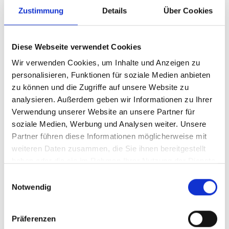
960GB KIOXIA SSD CD6-
Zustimmung
Details
Über Cookies
R U.3 NVMe SIE
Diese Webseite verwendet Cookies
Produktnummer:
ASPXDK0960GCD6RX
Wir verwenden Cookies, um Inhalte und Anzeigen zu
Hersteller-Nr.:
KCD6XLUL960G
personalisieren, Funktionen für soziale Medien anbieten
Hersteller:
KIOXIA
zu können und die Zugriffe auf unsere Website zu
analysieren. Außerdem geben wir Informationen zu Ihrer
Verfügbarkeit:
Nicht lagernd
Verwendung unserer Website an unsere Partner für
Lieferzeit:
Nicht mehr verfügbar
soziale Medien, Werbung und Analysen weiter. Unsere
Partner führen diese Informationen möglicherweise mit
Preis auf Anfrage
weiteren Daten zusammen, die Sie ihnen bereitgestellt
haben oder die sie im Rahmen Ihrer Nutzung der Dienste
gesammelt haben.
Einwilligungsauswahl
Beschreibung
Notwendig
PCIe Gen4 x4 NVMe U.3, bis 5.800 MB/s (Seq. Read), bis
1.300 MB/s (Seq. Write), 700.000 IOPS (Rand. Read),
Präferenzen
30.000 IOPS (Rand…
Mehr