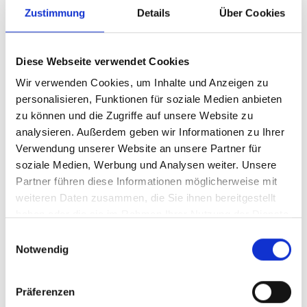
Supermicro Riser Card
Zustimmung
Details
Über Cookies
RSC-R1UU-E8PR
Diese Webseite verwendet Cookies
Produktnummer:
AS-RSC-R1UU-E8PR
Wir verwenden Cookies, um Inhalte und Anzeigen zu
EAN:
672042047154
personalisieren, Funktionen für soziale Medien anbieten
Hersteller-Nr.:
RSC-R1UU-E8PR
zu können und die Zugriffe auf unsere Website zu
analysieren. Außerdem geben wir Informationen zu Ihrer
Hersteller:
SUPERMICRO
Verwendung unserer Website an unsere Partner für
Verfügbarkeit:
Nicht lagernd
soziale Medien, Werbung und Analysen weiter. Unsere
Partner führen diese Informationen möglicherweise mit
Lieferzeit:
Nicht mehr verfügbar
weiteren Daten zusammen, die Sie ihnen bereitgestellt
Preis auf Anfrage
haben oder die sie im Rahmen Ihrer Nutzung der Dienste
gesammelt haben.
Einwilligungsauswahl
Notwendig
Beschreibung
Präferenzen
From Factor: 1U, Position: Right Slot UIO, Motherboard