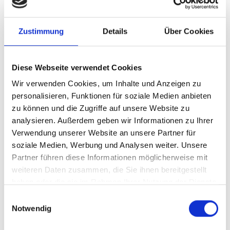
SUPERMICRO
Supermicro MCP-220-
Zustimmung
Details
Über Cookies
84607-0N DVD Kit for
Diese Webseite verwendet Cookies
SC846B
Wir verwenden Cookies, um Inhalte und Anzeigen zu
personalisieren, Funktionen für soziale Medien anbieten
Produktnummer:
AS-MCP-220-84607-0N
zu können und die Zugriffe auf unsere Website zu
analysieren. Außerdem geben wir Informationen zu Ihrer
EAN:
672042104161
Verwendung unserer Website an unsere Partner für
Hersteller-Nr.:
MCP-220-84607-0N
soziale Medien, Werbung und Analysen weiter. Unsere
Partner führen diese Informationen möglicherweise mit
Hersteller:
SUPERMICRO
weiteren Daten zusammen, die Sie ihnen bereitgestellt
Verfügbarkeit:
Nicht lagernd
haben oder die sie im Rahmen Ihrer Nutzung der Dienste
gesammelt haben.
Lieferzeit:
Nicht mehr verfügbar
Einwilligungsauswahl
Notwendig
Preis auf Anfrage