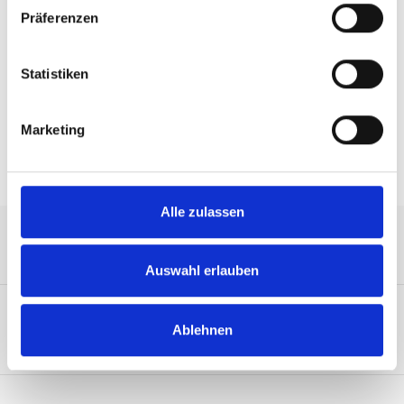
Präferenzen
Beschreibung
Statistiken
DVD kit (DVD drive not included) when optional HDD kit
not installed, SC846B ONLY
Marketing
Alle zulassen
Service-Hotline
Auswahl erlauben
Ablehnen
Unternehmen