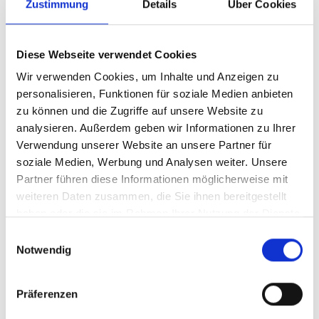
Zustimmung
Details
Über Cookies
SUPERMICRO
Supermicro FAN-0085L4
Diese Webseite verwendet Cookies
Wir verwenden Cookies, um Inhalte und Anzeigen zu
Produktnummer:
AS-FAN-0085L4
personalisieren, Funktionen für soziale Medien anbieten
EAN:
672042025206
zu können und die Zugriffe auf unsere Website zu
analysieren. Außerdem geben wir Informationen zu Ihrer
Hersteller-Nr.:
FAN-0085L4
Verwendung unserer Website an unsere Partner für
Hersteller:
SUPERMICRO
soziale Medien, Werbung und Analysen weiter. Unsere
Partner führen diese Informationen möglicherweise mit
Verfügbarkeit:
Nicht lagernd
weiteren Daten zusammen, die Sie ihnen bereitgestellt
Lieferzeit:
Nicht mehr verfügbar
haben oder die sie im Rahmen Ihrer Nutzung der Dienste
gesammelt haben.
Einwilligungsauswahl
Preis auf Anfrage
Notwendig
Präferenzen
Beschreibung