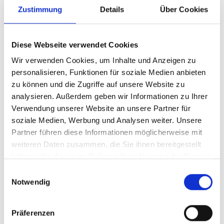
Supermicro CPU-
Zustimmung
Details
Über Cookies
Heatsink SNK-P0018
Diese Webseite verwendet Cookies
Produktnummer:
AS-SNK-P0018
Wir verwenden Cookies, um Inhalte und Anzeigen zu
EAN:
672042630684
personalisieren, Funktionen für soziale Medien anbieten
Hersteller-Nr.:
SNK-P0018
zu können und die Zugriffe auf unsere Website zu
analysieren. Außerdem geben wir Informationen zu Ihrer
Hersteller:
SUPERMICRO
Verwendung unserer Website an unsere Partner für
Verfügbarkeit:
Nicht lagernd
soziale Medien, Werbung und Analysen weiter. Unsere
Partner führen diese Informationen möglicherweise mit
Lieferzeit:
Nicht mehr verfügbar
weiteren Daten zusammen, die Sie ihnen bereitgestellt
Preis auf Anfrage
haben oder die sie im Rahmen Ihrer Nutzung der Dienste
gesammelt haben.
Einwilligungsauswahl
Notwendig
Beschreibung
Präferenzen
Application: 2U+ DP Server, Socket Type: LGA771, CPU