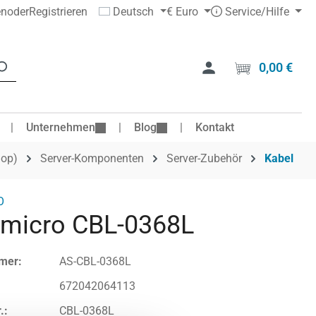
en
oder
Registrieren
Deutsch
€
Euro
Service/Hilfe
0,00 €
Ware
Unternehmen
Blog
Kontakt
hop)
Server-Komponenten
Server-Zubehör
Kabel
O
micro CBL-0368L
mer:
AS-CBL-0368L
672042064113
.:
CBL-0368L