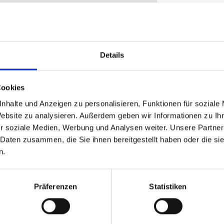
Hersteller:
Verfügbarkei
Lieferzeit:
Details
Preis
Produkt 
Cookies
nhalte und Anzeigen zu personalisieren, Funktionen für soziale
Website zu analysieren. Außerdem geben wir Informationen zu I
r soziale Medien, Werbung und Analysen weiter. Unsere Partner
Registrier
 Daten zusammen, die Sie ihnen bereitgestellt haben oder die s
n.
Präferenzen
Statistiken