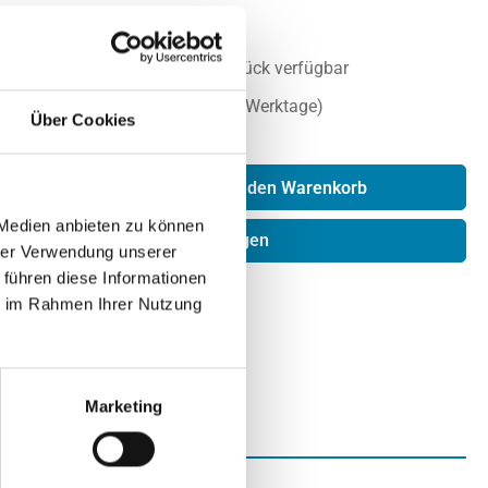
SUPERMICRO
t:
Weniger als 10 Stück verfügbar
Sofort lieferbar (1-2 Werktage)
Über Cookies
 auf Anfrage
Anzahl: Gib den gewünschten Wert ein ode
In den Warenkorb
 Medien anbieten zu können
Angebot anfragen
hrer Verwendung unserer
 führen diese Informationen
ung oder Anmeldung
ie im Rahmen Ihrer Nutzung
Marketing