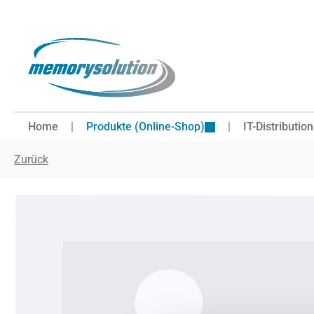
 Hauptinhalt springen
Zur Suche springen
Zur Hauptnavigation springen
Home
Produkte (Online-Shop)
IT-Distribution
Zurück
Bildergalerie überspringen