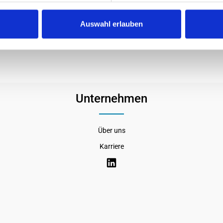
permicro CBL-0368L"
Auswahl erlauben
Unternehmen
Über uns
Karriere