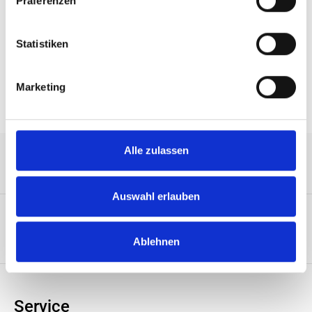
Präferenzen
Memory Gen. 2, 240PIN 36C/DS 4R 1,5V 1,18" FBGA
Pb-/Halogen-free PC3-10600
Statistiken
Eigenschaften
Marketing
Alle zulassen
Service-Hotline
Auswahl erlauben
Unternehmen
Ablehnen
Service