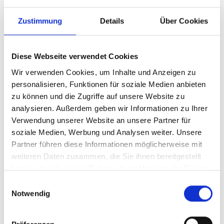
32GB Samsung DDR3-
1333 CL9 (DDP2Gx4)
Zustimmung
Details
Über Cookies
ECC reg. QR
Diese Webseite verwendet Cookies
Produktnummer:
AD3B32GSR1333D9
Wir verwenden Cookies, um Inhalte und Anzeigen zu
personalisieren, Funktionen für soziale Medien anbieten
Hersteller-Nr.:
M393B4G70BM0-CH9
zu können und die Zugriffe auf unsere Website zu
Hersteller:
SAMSUNG
analysieren. Außerdem geben wir Informationen zu Ihrer
Verwendung unserer Website an unsere Partner für
Verfügbarkeit:
Nicht lagernd
soziale Medien, Werbung und Analysen weiter. Unsere
Lieferzeit:
Nicht mehr verfügbar
Partner führen diese Informationen möglicherweise mit
weiteren Daten zusammen, die Sie ihnen bereitgestellt
Preis auf Anfrage
haben oder die sie im Rahmen Ihrer Nutzung der Dienste
gesammelt haben.
Einwilligungsauswahl
Notwendig
Beschreibung
M393B4G70BM0-CH9 4 Gbit B-Die, 30nm Class, Green