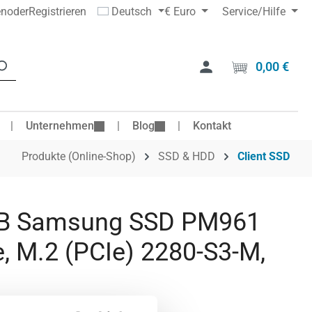
en
oder
Registrieren
Deutsch
€
Euro
Service/Hilfe
0,00 €
Ware
Unternehmen
Blog
Kontakt
Produkte (Online-Shop)
SSD & HDD
Client SSD
B Samsung SSD PM961
 M.2 (PCIe) 2280-S3-M,