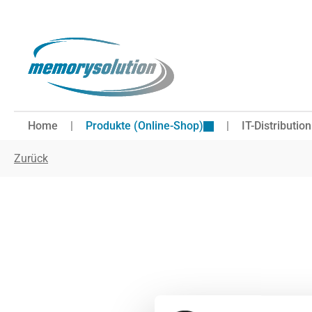
 Hauptinhalt springen
Zur Suche springen
Zur Hauptnavigation springen
Home
Produkte (Online-Shop)
IT-Distribution
Zurück
Bildergalerie überspringen