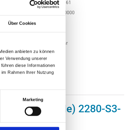
mer:
ASM2PS0128GPM961
.:
MZVLW128HEGR-00000
SAMSUNG
Über Cookies
t:
Nicht lagernd
Nicht mehr verfügbar
 Medien anbieten zu können
 auf Anfrage
hrer Verwendung unserer
 führen diese Informationen
ie im Rahmen Ihrer Nutzung
Marketing
Me, M.2 (PCIe) 2280-S3-