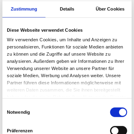
NVIDIA Switch-IB 2 EDR
Zustimmung
Details
Über Cookies
InfiniBand spine blade,
36 QSFP28 ports
Diese Webseite verwendet Cookies
Wir verwenden Cookies, um Inhalte und Anzeigen zu
Produktnummer:
ANV-9209B10A00FE0D1
personalisieren, Funktionen für soziale Medien anbieten
Hersteller-Nr.:
920-9B10A-00FE-0D1
zu können und die Zugriffe auf unsere Website zu
analysieren. Außerdem geben wir Informationen zu Ihrer
Hersteller:
NVIDIA
Verwendung unserer Website an unsere Partner für
Verfügbarkeit:
Nicht lagernd
soziale Medien, Werbung und Analysen weiter. Unsere
Partner führen diese Informationen möglicherweise mit
Lieferzeit:
Nicht mehr verfügbar
weiteren Daten zusammen, die Sie ihnen bereitgestellt
Preis auf Anfrage
haben oder die sie im Rahmen Ihrer Nutzung der Dienste
gesammelt haben.
Einwilligungsauswahl
Notwendig
Beschreibung
Präferenzen
36 ports, support for SHArP, RoHS R6 Mellanox #