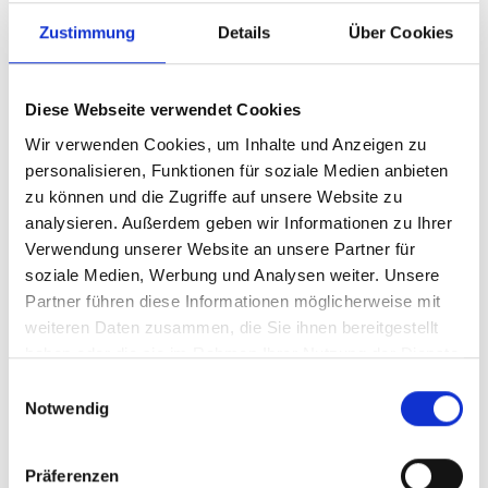
NVIDIA Support and
Zustimmung
Details
Über Cookies
Warranty, Gold, 3 Year,
for SN2000 Series Switch
Diese Webseite verwendet Cookies
Wir verwenden Cookies, um Inhalte und Anzeigen zu
Produktnummer:
ANV-780C20N0ZP2CMI36
personalisieren, Funktionen für soziale Medien anbieten
Hersteller-Nr.:
780-C20N0Z+P2CMI36
zu können und die Zugriffe auf unsere Website zu
analysieren. Außerdem geben wir Informationen zu Ihrer
Hersteller:
NVIDIA
Verwendung unserer Website an unsere Partner für
Verfügbarkeit:
Nicht lagernd
soziale Medien, Werbung und Analysen weiter. Unsere
Partner führen diese Informationen möglicherweise mit
Lieferzeit:
Nicht mehr verfügbar
weiteren Daten zusammen, die Sie ihnen bereitgestellt
Preis auf Anfrage
haben oder die sie im Rahmen Ihrer Nutzung der Dienste
gesammelt haben.
Einwilligungsauswahl
Notwendig
Beschreibung
Präferenzen
Gold, 3 Year, for SN2000 Series Switch Mellanox # SUP-