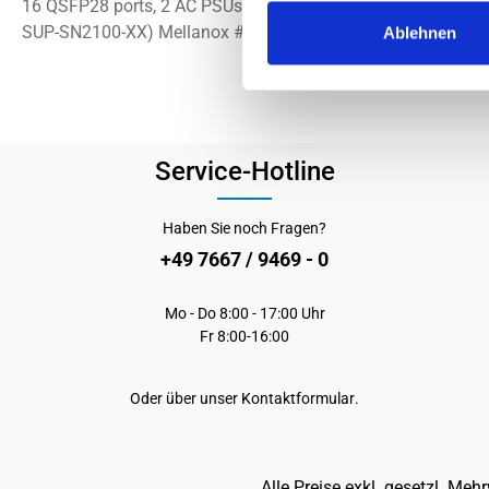
16 QSFP28 ports, 2 AC PSUs,x86 2core, short depth, P2C airfl
SUP-SN2100-XX) Mellanox # MSN2100-CB2FC
Ablehnen
Service-Hotline
Haben Sie noch Fragen?
+49 7667 / 9469 - 0
Mo - Do 8:00 - 17:00 Uhr
Fr 8:00-16:00
Oder über unser
Kontaktformular
.
Alle Preise exkl. gesetzl. Meh