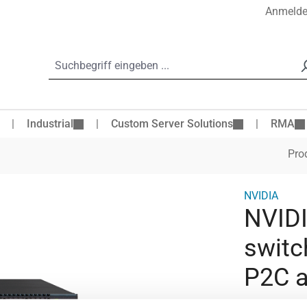
Anmeld
Industrial
Custom Server Solutions
RMA
Pro
NVIDIA
NVID
switc
P2C a