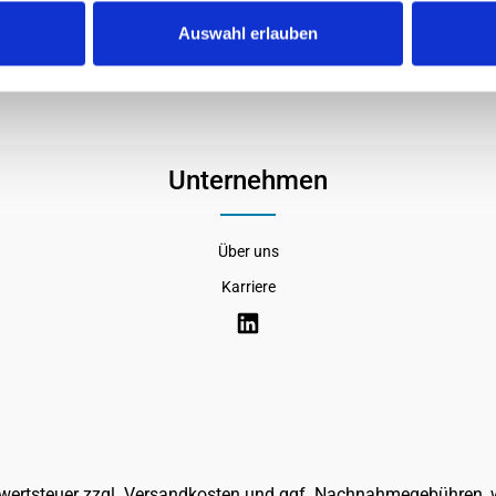
ow, Rails 2 be purchased separately, (Cumulus License Key is re
Auswahl erlauben
Unternehmen
Über uns
Karriere
rwertsteuer zzgl.
Versandkosten
und ggf. Nachnahmegebühren, w