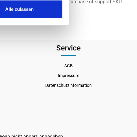
quired, provided at no cost with purchase of support SKU
Alle zulassen
Service
AGB
Impressum
Datenschutzinformation
enn nicht anders angegeben.