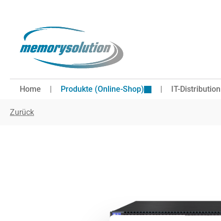
 Hauptinhalt springen
Zur Suche springen
Zur Hauptnavigation springen
Home
Produkte (Online-Shop)
IT-Distribution
Zurück
Bildergalerie überspringen