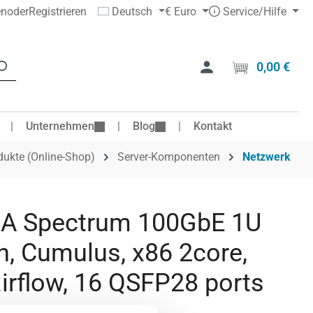
en
oder
Registrieren
Deutsch
€
Euro
Service/Hilfe
0,00 €
Ware
Unternehmen
Blog
Kontakt
dukte (Online-Shop)
Server-Komponenten
Netzwerk
IA Spectrum 100GbE 1U
h, Cumulus, x86 2core,
irflow, 16 QSFP28 ports