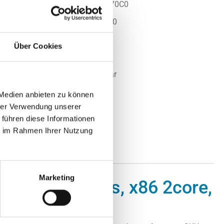
mer:
ANV-9209N10000F70C0
.:
920-9N100-00F7-0C0
NVIDIA
Über Cookies
t:
Nicht lagernd
Nicht mehr verfügbar
 auf Anfrage
 Medien anbieten zu können
hrer Verwendung unserer
 führen diese Informationen
ie im Rahmen Ihrer Nutzung
Marketing
itch, Cumulus, x86 2core,