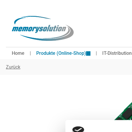
 Hauptinhalt springen
Zur Suche springen
Zur Hauptnavigation springen
Home
Produkte (Online-Shop)
IT-Distribution
Zurück
Bildergalerie überspringen