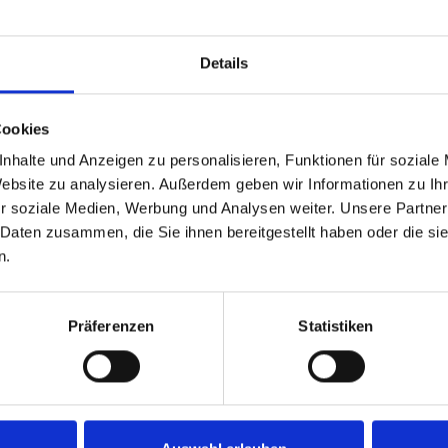
Hersteller-Nr
Hersteller:
Details
Verfügbarkei
Lieferzeit:
Cookies
Preis
nhalte und Anzeigen zu personalisieren, Funktionen für soziale
Website zu analysieren. Außerdem geben wir Informationen zu I
r soziale Medien, Werbung und Analysen weiter. Unsere Partner
 Daten zusammen, die Sie ihnen bereitgestellt haben oder die s
n.
Eigenschaften
Präferenzen
Statistiken
B Micron DDR4-2666 CL19 (
Halogen-free RoHS PC4-2666V