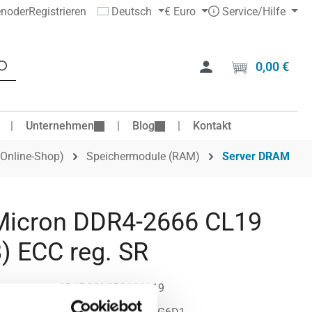
en
oder
Registrieren
Deutsch
€
Euro
Service/Hilfe
0,00 €
Ware
Unternehmen
Blog
Kontakt
(Online-Shop)
Speichermodule (RAM)
Server DRAM
Micron DDR4-2666 CL19
) ECC reg. SR
mer:
AD4B8GMIR2666A19