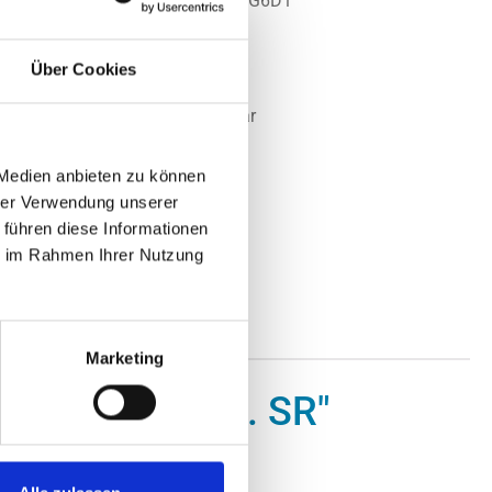
.:
MTA9ASF1G72PZ-2G6D1
Micron
Über Cookies
t:
Nicht lagernd
Nicht mehr verfügbar
 auf Anfrage
 Medien anbieten zu können
hrer Verwendung unserer
 führen diese Informationen
ie im Rahmen Ihrer Nutzung
Marketing
1Gx8) ECC reg. SR"