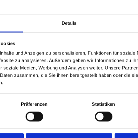
Verfügbarkei
Lieferzeit:
Details
Preis
Cookies
nhalte und Anzeigen zu personalisieren, Funktionen für soziale
Website zu analysieren. Außerdem geben wir Informationen zu I
r soziale Medien, Werbung und Analysen weiter. Unsere Partner
 Daten zusammen, die Sie ihnen bereitgestellt haben oder die s
n.
Präferenzen
Statistiken
PU-Heatsink SNK-P0050AR17
ocket Type: LGA2011, CPU Support: Intel Sandy Bridge Romley-E
se(dBA): 17 - 31,92, Material: Aluminiumlamellen, 4 Heatpipes 