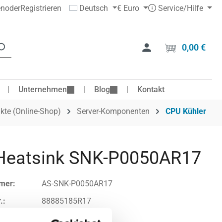
en
oder
Registrieren
Deutsch
€
Euro
Service/Hilfe
0,00 €
Ware
Unternehmen
Blog
Kontakt
kte (Online-Shop)
Server-Komponenten
CPU Kühler
Heatsink SNK-P0050AR17
mer:
AS-SNK-P0050AR17
.:
88885185R17
DYNATRON