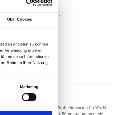
t:
Nicht lagernd
Nicht mehr verfügbar
Über Cookies
 auf Anfrage
 Medien anbieten zu können
hrer Verwendung unserer
 führen diese Informationen
ie im Rahmen Ihrer Nutzung
Marketing
"
P/EX Prozessoren bis zu TDP 160 Watt, Dimension L x W x H
in HCC-Struktur, (Square Type, 80 x 80mm mounting pitch)