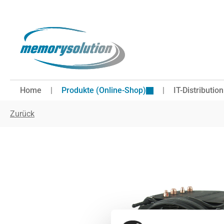
 Hauptinhalt springen
Zur Suche springen
Zur Hauptnavigation springen
Home
Produkte (Online-Shop)
IT-Distribution
Zurück
Bildergalerie überspringen